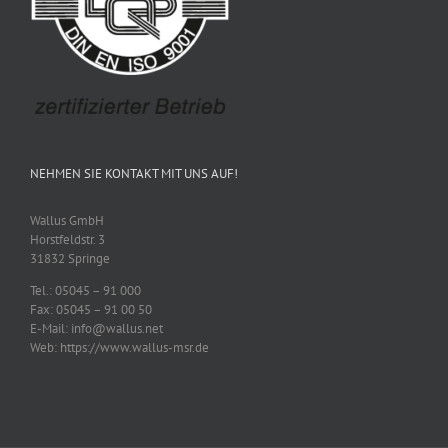
NEHMEN SIE KONTAKT MIT UNS AUF!
Wallus GmbH
Horstfeldstr. 3
31832 Springe
Tel.: 05045 – 91 000
Fax: 05045 – 91 00 50
E-Mail: info@wallus.net
Web: https://www.wallus-msr.de