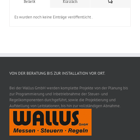
Kommentare
Beliebt
Kürzlich
Es wurden noch keine Einträge veröffentlicht .
VON DER BERATUNG BIS ZUR INSTALLATION VOR ORT.
Bei der Wallus GmbH werden komplette Projekte von der Planung bis
zur Programmierung und Inbetriebnahme der Steuer- und
Regelkomponenten durchgeführt, sowie die Projektierung und
Aufstellung von Leitstationen, bis hin zur vollständigen Abnahme.