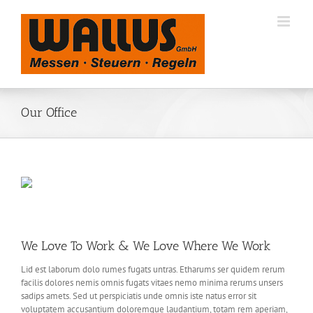
Zum
Inhalt
springen
Our Office
We Love To Work & We Love Where We Work
Lid est laborum dolo rumes fugats untras. Etharums ser quidem rerum
facilis dolores nemis omnis fugats vitaes nemo minima rerums unsers
sadips amets. Sed ut perspiciatis unde omnis iste natus error sit
voluptatem accusantium doloremque laudantium, totam rem aperiam,