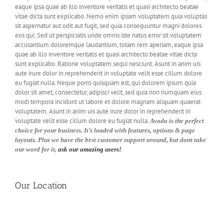
eaque ipsa quae ab illo inventore veritatis et quasi architecto beatae
vitae dicta sunt explicabo. Nemo enim ipsam voluptatem quia voluptas
sit aspernatur aut odit aut fugit, sed quia consequuntur magni dolores
eos qui. Sed ut perspiciatis unde omnis iste natus error sit voluptatem
accusantium doloremque laudantium, totam rem aperiam, eaque ipsa
quae ab illo inventore veritatis et quasi architecto beatae vitae dicta
sunt explicabo. Ratione voluptatem sequi nesciunt. Asunt in anim uis
aute irure dolor in reprehenderit in voluptate velit esse cillum dolore
eu fugiat nulla. Neque porro quisquam est, qui dolorem ipsum quia
dolor sit amet, consectetur, adipisci velit, sed quia non numquam eius
modi tempora incidunt ut labore et dolore magnam aliquam quaerat
voluptatem. Asunt in anim uis aute irure dolor in reprehenderit in
voluptate velit esse cillum dolore eu fugiat nulla.
Avada is the perfect
choice for your business. It’s loaded with features, options & page
layouts. Plus we have the best customer support around, but dont take
our word for it,
ask our amazing users!
Our Location