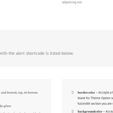
adipisicing elit.
ith the alert shortcode is listed below.
or
.
– Accepts a
p and bottom, top,
bottom
bordercolor
blank for Theme Option se
fullwidth section you are u
,
.
fa-glass
– Acce
backgroundcolor