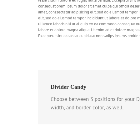
lesse cillum dolore eu fugiat nulla pariatur. Excepteur sint
consequat orem ipsum dolor sit amet culpa qui officia deseru
amet, conzsectetur adipisicing elit, sed do eiusmod tempor i
elit, sed do eiusmod tempor incididunt ut labore et dolore 
ullamco laboris nisi ut aliquip ex ea commodo consequat orem
labore et dolore magna aliqua. Ut enim ad et dolore magna ex
Excepteur sint occaecat cupidatat non sadips ipsums proiden
Divider Candy
Choose between 3 positions for your D
width, and border color, as well.