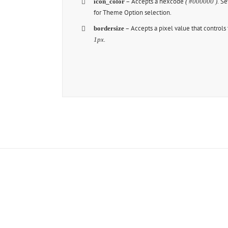
– Accepts a hexcode
Set
icon_color
( #000000 ).
for Theme Option selection.
– Accepts a pixel value that controls
bordersize
.
1px
Join