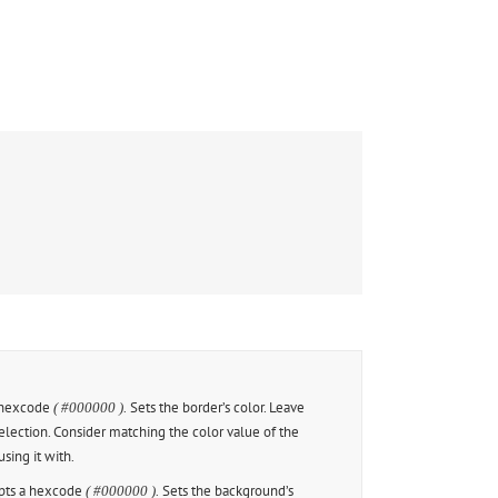
 hexcode
Sets the border’s color. Leave
( #000000 ).
lection. Consider matching the color value of the
sing it with.
pts a hexcode
Sets the background’s
( #000000 ).