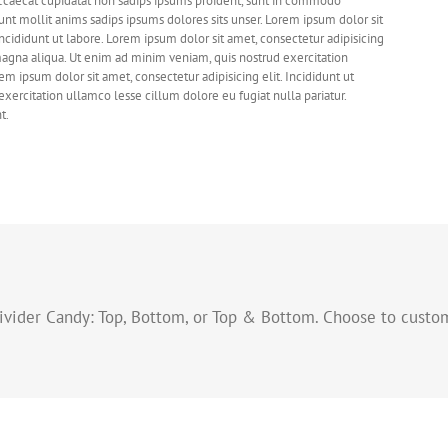
 occaecat cupidatat non sadips ipsums proident, sunt in commodo
nt mollit anims sadips ipsums dolores sits unser. Lorem ipsum dolor sit
ncididunt ut labore. Lorem ipsum dolor sit amet, consectetur adipisicing
magna aliqua. Ut enim ad minim veniam, quis nostrud exercitation
 ipsum dolor sit amet, consectetur adipisicing elit. Incididunt ut
ercitation ullamco lesse cillum dolore eu fugiat nulla pariatur.
t.
ivider Candy: Top, Bottom, or Top & Bottom. Choose to custo