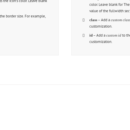
s the icon’s color. Leave blank
color. Leave blank for Th
value of the fullwidth sec
 the border size. For example,
– Add a
class
custom clas
customization.
– Add a
to th
id
custom id
customization.
 The 100,000+ Satisfied Avada U