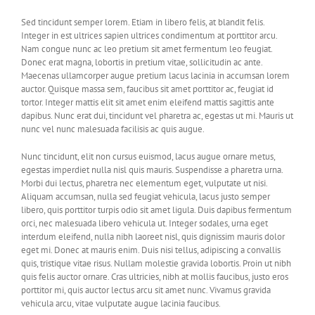
Sed tincidunt semper lorem. Etiam in libero felis, at blandit felis.
Integer in est ultrices sapien ultrices condimentum at porttitor arcu.
Nam congue nunc ac leo pretium sit amet fermentum leo feugiat.
Donec erat magna, lobortis in pretium vitae, sollicitudin ac ante.
Maecenas ullamcorper augue pretium lacus lacinia in accumsan lorem
auctor. Quisque massa sem, faucibus sit amet porttitor ac, feugiat id
tortor. Integer mattis elit sit amet enim eleifend mattis sagittis ante
dapibus. Nunc erat dui, tincidunt vel pharetra ac, egestas ut mi. Mauris ut
nunc vel nunc malesuada facilisis ac quis augue.
Nunc tincidunt, elit non cursus euismod, lacus augue ornare metus,
egestas imperdiet nulla nisl quis mauris. Suspendisse a pharetra urna.
Morbi dui lectus, pharetra nec elementum eget, vulputate ut nisi.
Aliquam accumsan, nulla sed feugiat vehicula, lacus justo semper
libero, quis porttitor turpis odio sit amet ligula. Duis dapibus fermentum
orci, nec malesuada libero vehicula ut. Integer sodales, urna eget
interdum eleifend, nulla nibh laoreet nisl, quis dignissim mauris dolor
eget mi. Donec at mauris enim. Duis nisi tellus, adipiscing a convallis
quis, tristique vitae risus. Nullam molestie gravida lobortis. Proin ut nibh
quis felis auctor ornare. Cras ultricies, nibh at mollis faucibus, justo eros
porttitor mi, quis auctor lectus arcu sit amet nunc. Vivamus gravida
vehicula arcu, vitae vulputate augue lacinia faucibus.