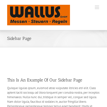
Zum
Inhalt
springen
Sidebar Page
This Is An Example Of Our Sidebar Page
Quisque ligulas ipsum, euismod atras vulputate iltricies etri elit. Class
aptent taciti sociosqu ad litora torquent per conubia nostra, per inceptos
himenaeos. Nulla nunc dui, tristique in semper vel, congue sed ligula.
Nam dolor ligula, faucibus id sodales in, auctor fringilla libero.
Pellentesque pellentesque tempor tellus eget hendrerit. Morbi id