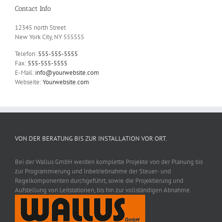
Contact Info
12345 north Street
New York City, NY 555555
Telefon:
555-555-5555
Fax:
555-555-5555
E-Mail:
info@yourwebsite.com
Webseite:
Yourwebsite.com
VON DER BERATUNG BIS ZUR INSTALLATION VOR ORT.
Bei der Wallus GmbH werden komplette Projekte von der Planung bis
zur Programmierung und Inbetriebnahme der Steuer- und
Regelkomponenten durchgeführt, sowie die Projektierung und
Aufstellung von Leitstationen, bis hin zur vollständigen Abnahme.