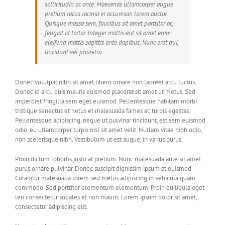
sollicitudin ac ante. Maecenas ullamcorper augue
pretium lacus lacinia in accumsan lorem auctor.
Quisque massa sem, faucibus sit amet porttitor ac,
feugiat id tortor. Integer mattis elit sit amet enim
eleifend mattis sagittis ante dapibus. Nunc erat dui,
tincidunt vel pharetra.
Donec volutpat nibh sit amet libero ornare non laoreet arcu luctus.
Donec id arcu quis mauris euismod placerat sit amet ut metus. Sed
imperdiet fringilla sem eget euismod. Pellentesque habitant morbi
tristique senectus et netus et malesuada fames ac turpis egestas.
Pellentesque adipiscing, neque ut pulvinar tincidunt, est sem euismod
odio, eu ullamcorper turpis nisl sit amet velit. Nullam vitae nibh odio,
non scelerisque nibh. Vestibulum ut est augue, in varius purus.
Proin dictum lobortis justo at pretium. Nunc malesuada ante sit amet
purus ornare pulvinar. Donec suscipit dignissim ipsum at euismod.
Curabitur malesuada lorem sed metus adipiscing in vehicula quam
commodo. Sed porttitor elementum elementum. Proin eu ligula eget
leo consectetur sodales et non mauris. Lorem ipsum dolor sit amet,
consectetur adipiscing elit.