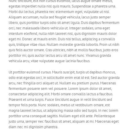
Nunc tincidunt, elit non cursus euismod, lacus augue ornare metus,
egestas imperdiet nulla nisl quis mauris. Suspendisse a pharetra urna.
Morbi dui lectus, pharetra nec elementum eget, vulputate ut nisi.
Aliquam accumsan, nulla sed feugiat vehicula, lacus justo semper
libero, quis porttitor turpis odio sit amet ligula. Duis dapibus fermentum
orci, nec malesuada libero vehicula ut. Integer sodales, urna eget
interdum eleifend, nulla nibh laoreet nisl, quis dignissim mauris dolor
eget mi. Donec at mauris enim. Duis nisi tellus, adipiscing a convallis
quis, tristique vitae risus. Nullam molestie gravida lobortis. Proin ut nibh
quis felis auctor ornare. Cras ultricies, nibh at mollis faucibus, justo eros
porttitor mi, quis auctor lectus arcu sit amet nunc. Vivamus gravida
vehicula arcu, vitae vulputate augue lacinia faucibus.
Ut porttitor euismod cursus. Mauris suscipit, turpis ut dapibus rhoncus,
odio erat egestas orci, in sollicitudin enim erat id est. Sed auctor gravida
arcu, nec fringilla orci aliquet ut. Nullam eu pretium purus. Maecenas
fermentum posuere sem vel posuere. Lorem ipsum dolor sit amet,
consectetur adipiscing elit. Morbi ornare convallis lectus a faucibus.
Praesent et urna turpis. Fusce tincidunt augue in velit tincidunt sed
tempor felis porta. Nunc sodales, metus ut vestibulum ornare, est
magna laoreet lectus, ut adipiscing massa odio sed turpis. In nec lorem
porttitor urna consequat sagittis. Nullam eget elit ante. Pellentesque
justo urna, semper nec faucibus sit amet, aliquam at mi. Maecenas eget
diam nec mi dignissim pharetra.