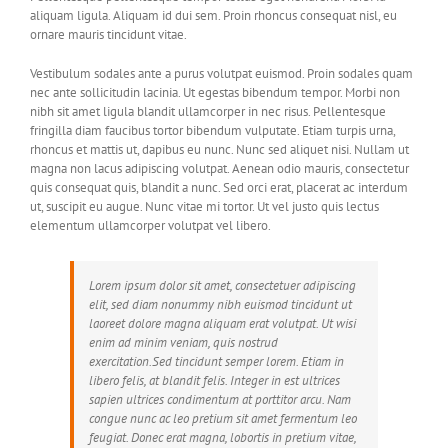
aliquam ligula. Aliquam id dui sem. Proin rhoncus consequat nisl, eu
ornare mauris tincidunt vitae.
Vestibulum sodales ante a purus volutpat euismod. Proin sodales quam
nec ante sollicitudin lacinia. Ut egestas bibendum tempor. Morbi non
nibh sit amet ligula blandit ullamcorper in nec risus. Pellentesque
fringilla diam faucibus tortor bibendum vulputate. Etiam turpis urna,
rhoncus et mattis ut, dapibus eu nunc. Nunc sed aliquet nisi. Nullam ut
magna non lacus adipiscing volutpat. Aenean odio mauris, consectetur
quis consequat quis, blandit a nunc. Sed orci erat, placerat ac interdum
ut, suscipit eu augue. Nunc vitae mi tortor. Ut vel justo quis lectus
elementum ullamcorper volutpat vel libero.
Lorem ipsum dolor sit amet, consectetuer adipiscing
elit, sed diam nonummy nibh euismod tincidunt ut
laoreet dolore magna aliquam erat volutpat. Ut wisi
enim ad minim veniam, quis nostrud
exercitation.Sed tincidunt semper lorem. Etiam in
libero felis, at blandit felis. Integer in est ultrices
sapien ultrices condimentum at porttitor arcu. Nam
congue nunc ac leo pretium sit amet fermentum leo
feugiat. Donec erat magna, lobortis in pretium vitae,