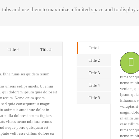
l tabs and use them to maximize a limited space and to display 
Title 1
Title 4
Title 5
Title 2
Title 3
s. Etha rums ser quidem rerum
rums ser qu
nemo minim
Title 4
ums unsers sadips amets. Ut enim
veniam, qu
 qui dolorem ipsum quia dolor sit
ipsum quia 
Title 5
dem rerum. Nemo enim ipsam
Etharums s
t, sed quia consequuntur magni
voluptas si
n anim uis aute irure dolor in
magni dolor
iat nulla dolores ipsums fugiats.
in anim uis
ugats vitaes nemo minima rerums
esse cillum
rud neque porro quisquam est.
rums ser qu
uptate velit esse cillum dolore eu
nemo minim