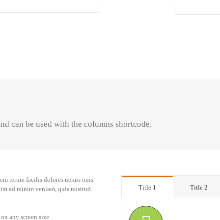
and can be used with the columns shortcode.
em rerum facilis dolores nemis onis
Title 1
Title 2
nim ad minim veniam, quis nostrud
 on any screen size