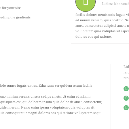
Lid est laborum d
for your site
facilis dolores nemis onis fugats 
luding the gradients
ad minim veniam, quis nostrud Neq
amet, consectetur, adipisci amets
voluptatem quia voluptas sit asper
dolores eos qui ratione.
Lid
rer
rer
olo rumes fugats untras. Etha rums ser quidem rerum facilis
nemo minima rerums unsers sadips amets. Ut enim ad minim
quisquam est, qui dolorem ipsum quia dolor sit amet, consectetur,
 quidem rerum. Nemo enim ipsam voluptatem quia voluptas sit
 quia consequuntur magni dolores eos qui ratione voluptatem sequi