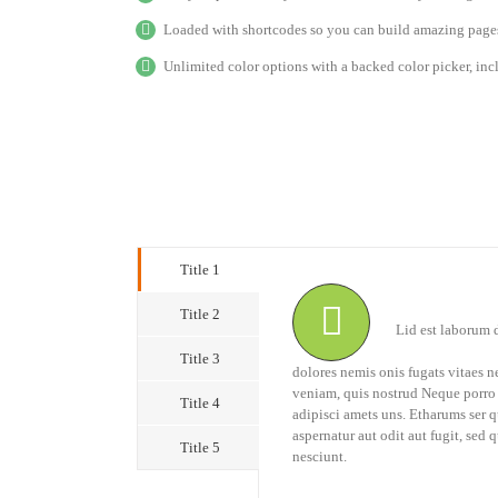
Loaded with shortcodes so you can build amazing pages 
Unlimited color options with a backed color picker, inc
Title 1
Title 2
Lid est laborum d
Title 3
dolores nemis onis fugats vitaes 
veniam, quis nostrud Neque porro 
Title 4
adipisci amets uns. Etharums ser
aspernatur aut odit aut fugit, sed
Title 5
nesciunt.