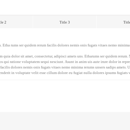
tle 2
Title 3
Titl
s. Etha rums ser quidem rerum facilis dolores nemis onis fugats vitaes nemo minim
 quia dolor sit amet, consectetur, adipisci amets uns. Etharums ser quidem rerum
s qui ratione voluptatem sequi nesciunt. Asunt in anim uis aute irure dolor in repre
 facilis dolores nemis onis fugats vitaes nemo minima rerums unsers sadips amets.
enderit in voluptate velit esse cillum dolore eu fugiat nulla dolores ipsums fugiats