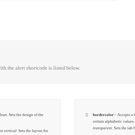
th the alert shortcode is listed below.
lean
. Sets the design of the
bordercolor
– Accepts a
certain alphabetic values
transparent.
Sets the tab 
or
vertical.
Sets the layout for