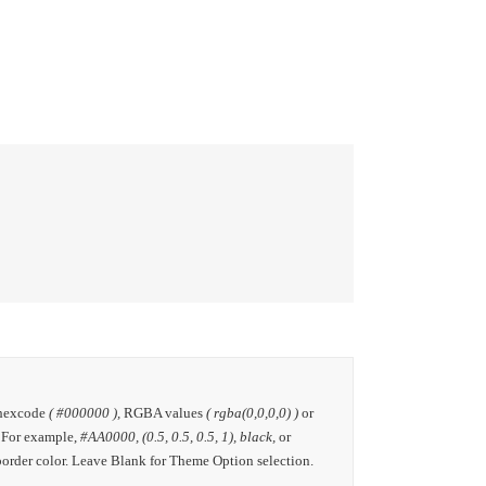
 hexcode
( #000000 ),
RGBA values
( rgba(0,0,0,0) )
or
. For example,
#AA0000, (0.5, 0.5, 0.5, 1), black,
or
border color. Leave Blank for Theme Option selection.