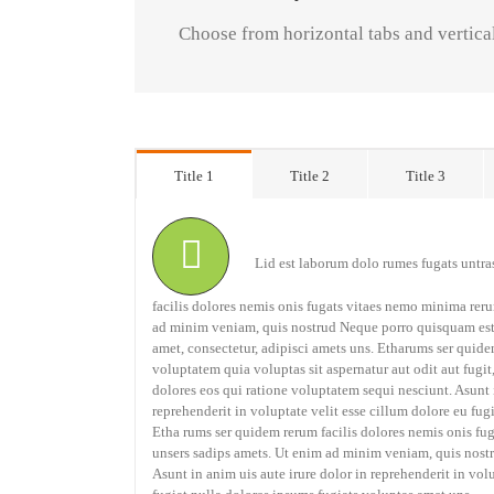
Choose from horizontal tabs and vertica
Title 1
Title 2
Title 3
Lid est laborum dolo rumes fugats untra
facilis dolores nemis onis fugats vitaes nemo minima rer
ad minim veniam, quis nostrud Neque porro quisquam est,
amet, consectetur, adipisci amets uns. Etharums ser qui
voluptatem quia voluptas sit aspernatur aut odit aut fugi
dolores eos qui ratione voluptatem sequi nesciunt. Asunt i
reprehenderit in voluptate velit esse cillum dolore eu fug
Etha rums ser quidem rerum facilis dolores nemis onis f
unsers sadips amets. Ut enim ad minim veniam, quis nost
Asunt in anim uis aute irure dolor in reprehenderit in vol