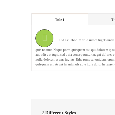
Title 1
Ti
Lid est laborum dolo rumes fugats untra
quis nostrud Neque porro quisquam est, qui dolorem ipsum
aut odit aut fugit, sed quia consequuntur magni dolores eo
nulla dolores ipsums fugiats. Etha rums ser quidem rerum
quisquam est. Asunt in anim uis aute irure dolor in repreh
2 Different Styles