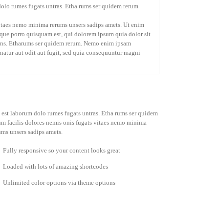
olo rumes fugats untras. Etha rums ser quidem rerum
vitaes nemo minima rerums unsers sadips amets. Ut enim
ue porro quisquam est, qui dolorem ipsum quia dolor sit
 uns. Etharums ser quidem rerum. Nemo enim ipsam
natur aut odit aut fugit, sed quia consequuntur magni
 est laborum dolo rumes fugats untras. Etha rums ser quidem
um facilis dolores nemis onis fugats vitaes nemo minima
ums unsers sadips amets.
Fully responsive so your content looks great
Loaded with lots of amazing shortcodes
Unlimited color options via theme options