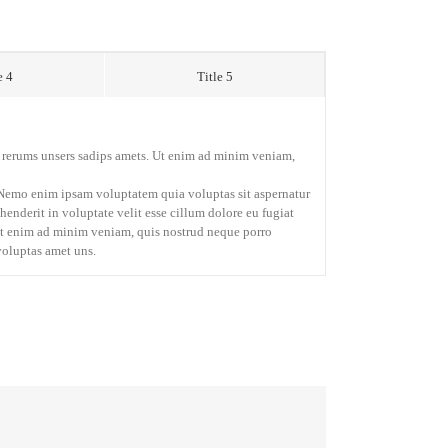
e 4
Title 5
a rerums unsers sadips amets. Ut enim ad minim veniam,
. Nemo enim ipsam voluptatem quia voluptas sit aspernatur
henderit in voluptate velit esse cillum dolore eu fugiat
 Ut enim ad minim veniam, quis nostrud neque porro
 voluptas amet uns.