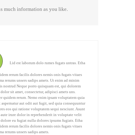
as much information as you like.
Lid est laborum dolo rumes fugats untras. Etha
idem rerum facilis dolores nemis onis fugats vitaes
a rerums unsers sadips amets. Ut enim ad minim
is nostrud Neque porro quisquam est, qui dolorem
dolor sit amet, consectetur, adipisci amets uns.
er quidem rerum. Nemo enim ipsam voluptatem quia
t aspernatur aut odit aut fugit, sed quia consequuntur
es eos qui ratione voluptatem sequi nesciunt. Asunt
 aute irure dolor in reprehenderit in voluptate velit
 dolore eu fugiat nulla dolores ipsums fugiats. Etha
idem rerum facilis dolores nemis onis fugats vitaes
a rerums unsers sadips amets.