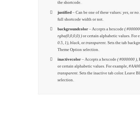
the shortcode.
justified
– Can be one of these values:
yes,
or
no
full shortcode width or not.
backgroundcolor
– Accepts a hexcode
( #000000
rgba(0,0,0,0) )
or certain alphabetic values. For
0.5, 1), black,
or
transparent.
Sets the tab backg
Theme Option selection.
inactivecolor
– Accepts a hexcode
( #000000 ),
or certain alphabetic values. For example,
#AA000
transparent.
Sets the inactive tab color. Leave 
selection.