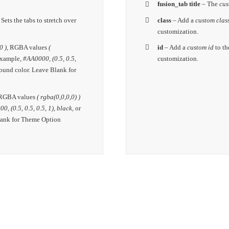
fusion_tab title
– The
cus
.
Sets the tabs to stretch over
class
– Add a
custom clas
customization.
 ),
RGBA values
(
id
– Add a
custom id
to th
 example,
#AA0000, (0.5, 0.5,
customization.
round color. Leave Blank for
RGBA values
( rgba(0,0,0,0) )
0, (0.5, 0.5, 0.5, 1), black,
or
Blank for Theme Option