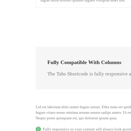
fugiat nulla dolores ipsums fugiats voluptas amet uns.
Fully Compatible With Columns
The Tabs Shortcode is fully responsive 
Lid est laborum dolo rumes fugats untras. Etha rums ser quid
fugats vitaes nemo minima rerums unsers sadips amets. Ut e
Neque porro quisquam est, qui dolorem ipsum quia.
Fully responsive so your content will always look good