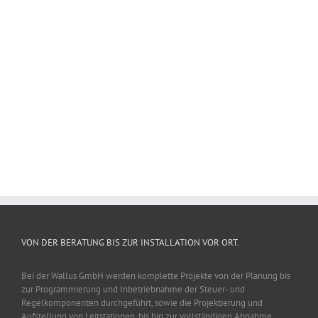
Join The 126,000+
Satisfied Avada Users!
BUY AVADA NOW!
VON DER BERATUNG BIS ZUR INSTALLATION VOR ORT.
Bei der Wallus GmbH werden komplette Projekte von der Planung bis
zur Programmierung und Inbetriebnahme der Steuer- und
Regelkomponenten durchgeführt, sowie die Projektierung und
Aufstellung von Leitstationen, bis hin zur vollständigen Abnahme.