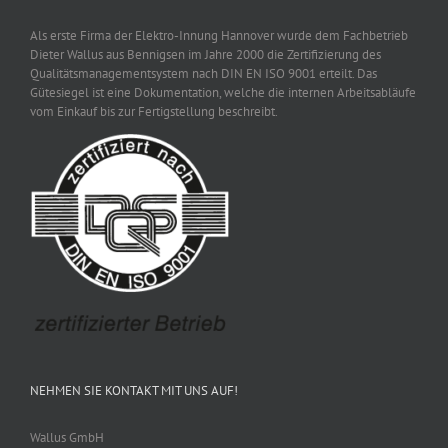
Als erste Firma der Elektro-Innung Hannover wurde dem Fachbetrieb
Dieter Wallus aus Bennigsen im Jahre 2000 die Zertifizierung des
Qualitätsmanagementsystem nach DIN EN ISO 9001 erteilt. Das
Gütesiegel ist eine Dokumentation, welche die internen Arbeitsabläufe
vom Einkauf bis zur Fertigstellung beschreibt.
NEHMEN SIE KONTAKT MIT UNS AUF!
Wallus GmbH